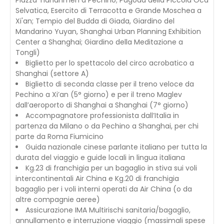
Piazza Tiananmen a Pechino; Pagoda della Piccola Oca
Selvatica, Esercito di Terracotta e Grande Moschea a
Xi'an; Tempio del Budda di Giada, Giardino del
Mandarino Yuyan, Shanghai Urban Planning Exhibition
Center a Shanghai; Giardino della Meditazione a
Tongli)
Biglietto per lo spettacolo del circo acrobatico a
Shanghai (settore A)
Biglietto di seconda classe per il treno veloce da
Pechino a Xi’an (5° giorno) e per il treno Maglev
dall’aeroporto di Shanghai a Shanghai (7° giorno)
Accompagnatore professionista dall’Italia in
partenza da Milano o da Pechino a Shanghai, per chi
parte da Roma Fiumicino
Guida nazionale cinese parlante italiano per tutta la
durata del viaggio e guide locali in lingua italiana
Kg.23 di franchigia per un bagaglio in stiva sui voli
intercontinentali Air China e Kg.20 di franchigia
bagaglio per i voli interni operati da Air China (o da
altre compagnie aeree)
Assicurazione IMA Multirischi sanitaria/bagaglio,
annullamento e interruzione viaggio (massimali spese