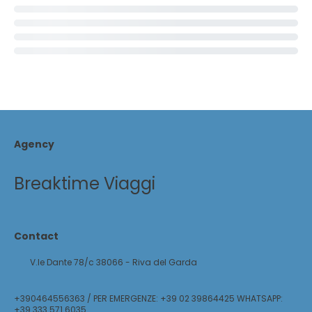
Agency
Breaktime Viaggi
Contact
V.le Dante 78/c 38066 - Riva del Garda
+390464556363 / PER EMERGENZE: +39 02 39864425 WHATSAPP:
+39 333 571 6035