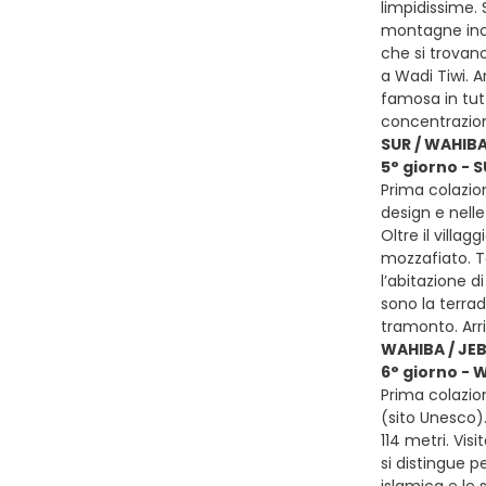
limpidissime.
montagne inco
che si trovano
a Wadi Tiwi. A
famosa in tutt
concentrazion
SUR / WAHIB
5° giorno - 
Prima colazion
design e nelle
Oltre il villa
mozzafiato. Te
l’abitazione d
sono la terrad
tramonto. Ar
WAHIBA / JE
6° giorno - 
Prima colazio
(sito Unesco).
114 metri. Vi
si distingue pe