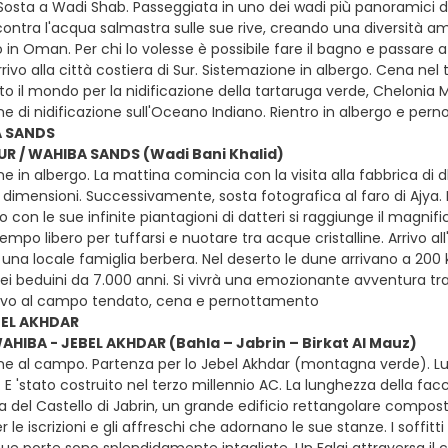
 Sosta a Wadi Shab. Passeggiata in uno dei wadi più panoramici d
ntra l'acqua salmastra sulle sue rive, creando una diversità ambi
 in Oman. Per chi lo volesse è possibile fare il bagno e passare 
rrivo alla città costiera di Sur. Sistemazione in albergo. Cena nel t
o il mondo per la nidificazione della tartaruga verde, Chelonia M
e di nidificazione sull'Oceano Indiano. Rientro in albergo e pe
A SANDS
SUR / WAHIBA SANDS (Wadi Bani Khalid)
e in albergo. La mattina comincia con la visita alla fabbrica di d
 dimensioni. Successivamente, sosta fotografica al faro di Ajya. 
ggio con le sue infinite piantagioni di datteri si raggiunge il ma
mpo libero per tuffarsi e nuotare tra acque cristalline. Arrivo all
i una locale famiglia berbera. Nel deserto le dune arrivano a 200
ei beduini da 7.000 anni. Si vivrà una emozionante avventura tra
rivo al campo tendato, cena e pernottamento
BEL AKHDAR
WAHIBA - JEBEL AKHDAR (Bahla – Jabrin – Birkat Al Mauz)
ne al campo. Partenza per lo Jebel Akhdar (montagna verde). Lun
 E 'stato costruito nel terzo millennio AC. La lunghezza della facc
sita del Castello di Jabrin, un grande edificio rettangolare com
r le iscrizioni e gli affreschi che adornano le sue stanze. I soffitti