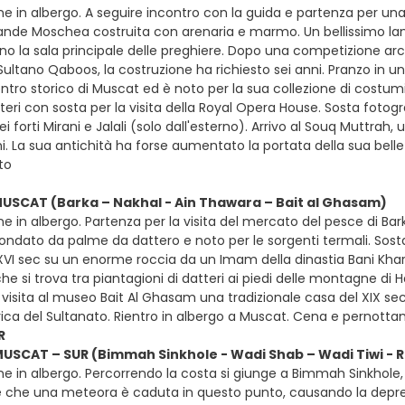
e in albergo. A seguire incontro con la guida e partenza per una g
nde Moschea costruita con arenaria e marmo. Un bellissimo la
 la sala principale delle preghiere. Dopo una competizione archi
ltano Qaboos, la costruzione ha richiesto sei anni. Pranzo in un 
entro storico di Muscat ed è noto per la sua collezione di costumi t
teri con sosta per la visita della Royal Opera House. Sosta fotogra
dei forti Mirani e Jalali (solo dall'esterno). Arrivo al Souq Muttrah
. La sua antichità ha forse aumentato la portata della sua belle
to
MUSCAT (Barka – Nakhal - Ain Thawara – Bait al Ghasam)
e in albergo. Partenza per la visita del mercato del pesce di Barka
rcondato da palme da dattero e noto per le sorgenti termali. Sost
 XVI sec su un enorme roccia da un Imam della dinastia Bani Khar
e si trova tra piantagioni di datteri ai piedi delle montagne di Ha
visita al museo Bait Al Ghasam una tradizionale casa del XIX sec
rica del Sultanato. Rientro in albergo a Muscat. Cena e pernott
R
MUSCAT – SUR (Bimmah Sinkhole - Wadi Shab – Wadi Tiwi - Ra
ne in albergo. Percorrendo la costa si giunge a Bimmah Sinkhole
e che una meteora è caduta in questo punto, causando la depre