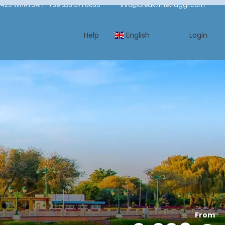
425 WHATSAPP: +39 333 571 6035
info@breaktimeviaggi.com
Help
English
Login
From