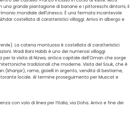
tro del castello. Pranzo incluso in corso di visite. Altra
n una grande piantagione di banane e i pittoreschi dintorni, il
patrimonio mondiale dell'Unesco. È una fermata incantevole
dar costellata di caratteristici villaggi. Arrivo in albergo e
erde). La catena montuosa è costellata di caratteristici
vazioni. Wadi Bani Habib è uno dei numerosi villaggi
a per la visita di Nizwa, antica capitale dell'Oman che sorge
hitettoniche tradizionali che moderne. Visita del Souk, che è
n (khanjar), rame, gioielli in argento, vendita di bestiame,
ristorante locale. Al termine proseguimento per Muscat e
a con volo di linea per l’Italia, via Doha. Arrivo e fine dei