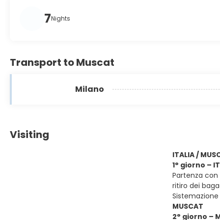
7
Nights
Transport to Muscat
Milano
Visiting
ITALIA / MUS
1° giorno – 
Partenza con v
ritiro dei baga
Sistemazione
MUSCAT
2° giorno –