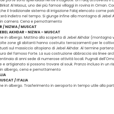
sue porte sono splendidamente intagliate. Un Falaj attraversa il cen
Birkat Al Maouz, uno dei più famosi villaggi in rovina in Oman. Co
nche il tradizionale sistema di irrigazione Falaj elencato come 
terà indietro nel tempo. Si giunge infine alla montagna di Jebel Akh
 in camera. Cena e pernottamento
R / NIZWA / MUSCAT
 JEBEL AKHDAR - NIZWA – MUSCAT
ne in albergo. Mattina alla scoperta di Jebel Akhdar (montagna v
molte zone gli abitanti hanno costruito terrazzamenti per le colti
ituati sul massiccio altopiano di Jebel Akhdar. Al termine partenz
ura del famoso Forte. La sua costruzione abbraccia sia linee arc
ntinaia di anni sede di numerose attività locali. Pugnali dell'Oma
e e artigianato si possono trovare al souk. Pranzo incluso in un 
 in albergo, cena e pernottamento
LIA
MUSCAT / ITALIA
e in albergo. Trasferimento in aeroporto in tempo utile alla partenz