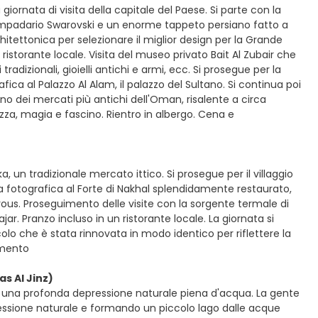
iornata di visita della capitale del Paese. Si parte con la
mpadario Swarovski e un enorme tappeto persiano fatto a
tettonica per selezionare il miglior design per la Grande
ristorante locale. Visita del museo privato Bait Al Zubair che
radizionali, gioielli antichi e armi, ecc. Si prosegue per la
fica al Palazzo Al Alam, il palazzo del Sultano. Si continua poi
, uno dei mercati più antichi dell'Oman, risalente a circa
zza, magia e fascino. Rientro in albergo. Cena e
, un tradizionale mercato ittico. Si prosegue per il villaggio
a fotografica al Forte di Nakhal splendidamente restaurato,
ous. Proseguimento delle visite con la sorgente termale di
jar. Pranzo incluso in un ristorante locale. La giornata si
olo che è stata rinnovata in modo identico per riflettere la
amento
s Al Jinz)
, una profonda depressione naturale piena d'acqua. La gente
ssione naturale e formando un piccolo lago dalle acque