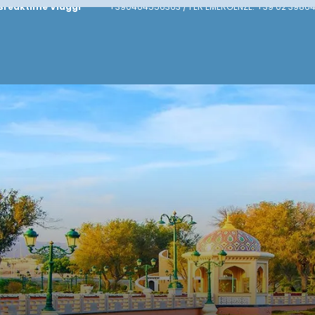
Breaktime Viaggi
+390464556363 / PER EMERGENZE: +39 02 39864