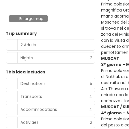
Prima colazion
magnifica Gra
mano adornano
Enlarge map
Moschea del Su
si trova nel c
Trip summary
zona dei Minis
con la visita 
2 Adults
duecento anni
pernottamen
Nights
7
MUSCAT
3° giorno – 
Prima colazion
This idea includes
di Nakhal, ci
costruito nel
Destinations
5
Ain Thawara ch
chiude con la 
Transports
4
ricchezza sto
MUSCAT / SU
Accommodations
4
4° giorno – 
Prima colazio
Activities
2
del posto dic