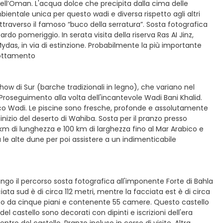
ell’Oman. L'acqua dolce che precipita dalla cima delle
entale unica per questo wadi e diversa rispetto agli altri
attraverso il famoso “buco della serratura”. Sosta fotografica
ardo pomeriggio. In serata visita della riserva Ras AI Jinz,
ydas, in via di estinzione. Probabilmente la più importante
rnottamento
how di Sur (barche tradizionali in legno), che variano nel
Proseguimento alla volta dell'incantevole Wadi Bani Khalid.
gnifico Wadi. Le piscine sono fresche, profonde e assolutamente
'inizio del deserto di Wahiba. Sosta per il pranzo presso
 km di lunghezza e 100 km di larghezza fino al Mar Arabico e
 le alte dune per poi assistere a un indimenticabile
go il percorso sosta fotografica all'imponente Forte di Bahla
iata sud è di circa 112 metri, mentre la facciata est è di circa
posto da cinque piani e contenente 55 camere. Questo castello
 del castello sono decorati con dipinti e iscrizioni dell'era