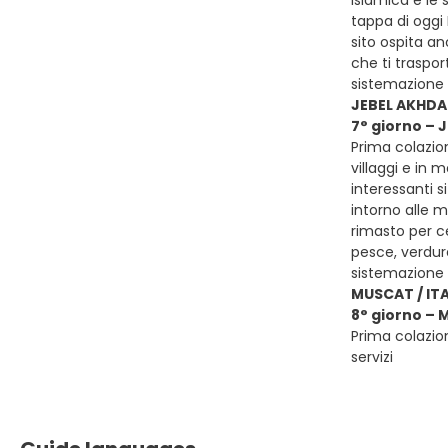
islamica e le 
tappa di oggi 
sito ospita a
che ti traspor
sistemazione
JEBEL AKHDA
7° giorno –
Prima colazio
villaggi e in 
interessanti s
intorno alle m
rimasto per ce
pesce, verdur
sistemazione
MUSCAT / ITA
8° giorno – 
Prima colazion
servizi