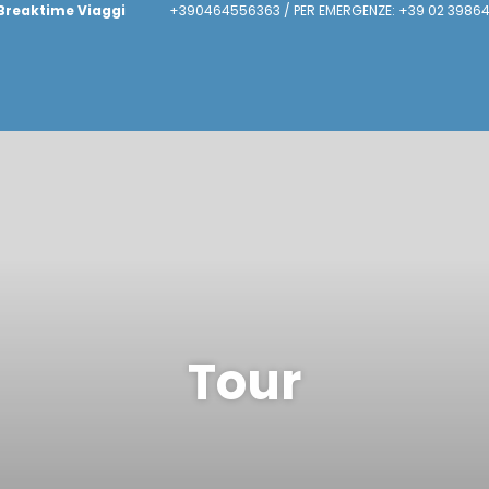
Breaktime Viaggi
+390464556363 / PER EMERGENZE: +39 02 39864
Tour