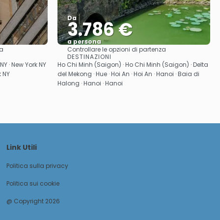
Da
3.786 €
a persona
za
Controllare le opzioni di partenza
Vedere
DESTINAZIONI
 NY · New York NY
Ho Chi Minh (Saigon) · Ho Chi Minh (Saigon) · Delta
k NY
del Mekong · Hue · Hoi An · Hoi An · Hanoi · Baia di
Halong · Hanoi · Hanoi
Link Utili
Politica sulla privacy
Politica sui cookie
@ Copyright 2026