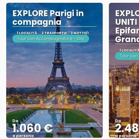
EXPLORE Parigi in
EXPLO
compagnia
UNITI
Epifa
1 LOCALITÀ
2 TRASPORTO
3 NOTTE/I
Gran
Tour con Accompagnatore - City
1 LOCALIT
Tour con
Da
Da
1.060 €
2.48
a persona
a persona