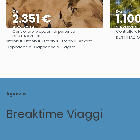
Da
Da
2.351 €
1.10
a persona
a persona
Controllare le opzioni di partenza
Controllare l
Vedere
DESTINAZIONI
DESTINAZIO
Istanbul · Istanbul · Istanbul · Istanbul · Ankara ·
Cappadocia · Cappadocia · Kayseri
Agenzia
Breaktime Viaggi