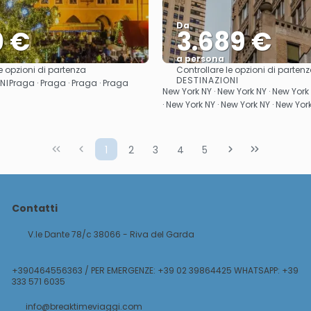
Da
0 €
3.689 €
a persona
e opzioni di partenza
Controllare le opzioni di parten
Vedere
Vedere
DESTINAZIONI
NI
Praga · Praga · Praga · Praga
New York NY · New York NY · New York
· New York NY · New York NY · New Yor
1
2
3
4
5
Contatti
V.le Dante 78/c 38066 - Riva del Garda
+390464556363 / PER EMERGENZE: +39 02 39864425 WHATSAPP: +39
333 571 6035
info@breaktimeviaggi.com