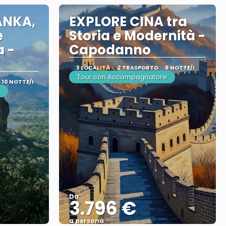
ANKA,
EXPLORE CINA tra
e
Storia e Modernità -
 -
Capodanno
3 LOCALITÀ
2 TRASPORTO
8 NOTTE/I
Tour con Accompagnatore
10 NOTTE/I
Da
3.796 €
a persona