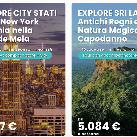
RE CITY STATI
EXPLORE SRI L
 New York
Antichi Regni 
nia nella
Natura Magica
de Mela
Capodanno
À
4 TRASPORTO
4 NOTTE/I
10 LOCALITÀ
4 TRASPORTO
 Accompagnatore - City
Tour con Accompagnatore
Da
7 €
5.084 €
a persona