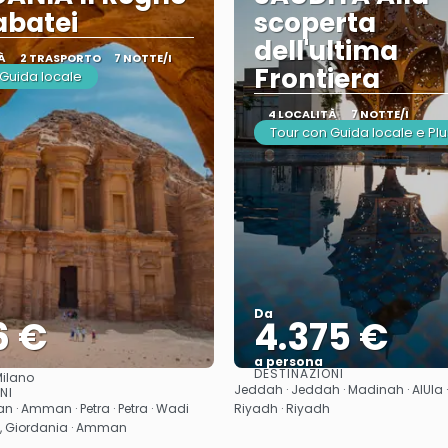
abatei
scoperta
dell'ultima
À
2 TRASPORTO
7 NOTTE/I
Frontiera
 Guida locale
4 LOCALITÀ
7 NOTTE/I
Tour con Guida locale e Plu
Da
6 €
4.375 €
a persona
DESTINAZIONI
ilano
Vedere
Vedere
Jeddah · Jeddah · Madinah · AlUla · 
NI
· Amman · Petra · Petra · Wadi
Riyadh · Riyadh
o, Giordania · Amman