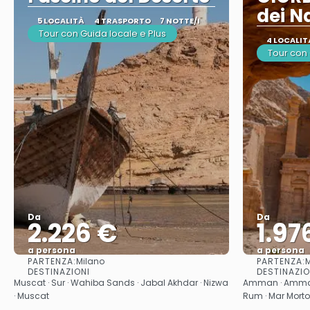
dei N
5 LOCALITÀ
4 TRASPORTO
7 NOTTE/I
Tour con Guida locale e Plus
4 LOCALIT
Tour con
Da
Da
2.226 €
1.97
a persona
a persona
PARTENZA:
PARTENZA:
Milano
M
Vedere
DESTINAZIONI
DESTINAZIO
Muscat · Sur · Wahiba Sands · Jabal Akhdar · Nizwa
Amman · Amman 
· Muscat
Rum · Mar Mort