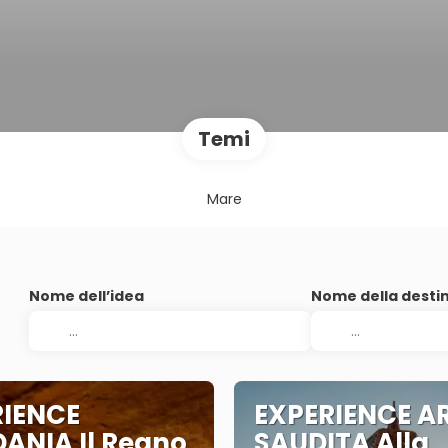
Temi
Mare
Nome dell’idea
Nome della desti
RIENCE
EXPERIENCE A
ANIA Il Regno
SAUDITA Alla