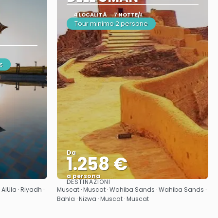
4 LOCALITÀ
7 NOTTE/I
Tour minimo 2 persone
s
Da
1.258 €
a persona
DESTINAZIONI
Vedere
AlUla · Riyadh ·
Muscat · Muscat · Wahiba Sands · Wahiba Sands ·
Bahla · Nizwa · Muscat · Muscat