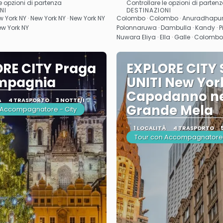
e opzioni di partenza
Controllare le opzioni di parten
Vedere
Vedere
NI
DESTINAZIONI
w York NY · New York NY · New York NY
Colombo · Colombo · Anuradhapura ·
New York NY
Polonnaruwa · Dambulla · Kandy · P
Nuwara Eliya · Ella · Galle · Colom
RE CITY Praga
EXPLORE CITY 
ompagnia
UNITI New Yor
Capodanno ne
À
4 TRASPORTO
3 NOTTE/I
Grande Mela
 Accompagnatore - City
1 LOCALITÀ
4 TRASPORTO
Tour con Accompagnatore 