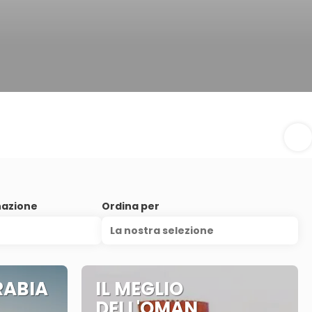
nazione
Ordina per
La nostra selezione
RABIA
IL MEGLIO
DELL'OMAN