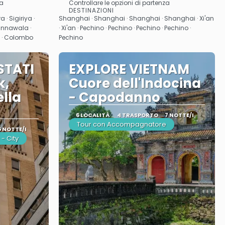
za
Controllare le opzioni di partenza
Vedere
DESTINAZIONI
 Sigiriya ·
Shanghai · Shanghai · Shanghai · Shanghai · Xi'an
innawala ·
· Xi'an · Pechino · Pechino · Pechino · Pechino ·
bo · Colombo
Pechino
STATI
EXPLORE VIETNAM
k,
Cuore dell'Indocina
lla
- Capodanno
6 LOCALITÀ
4 TRASPORTO
7 NOTTE/I
Tour con Accompagnatore
5 NOTTE/I
- City