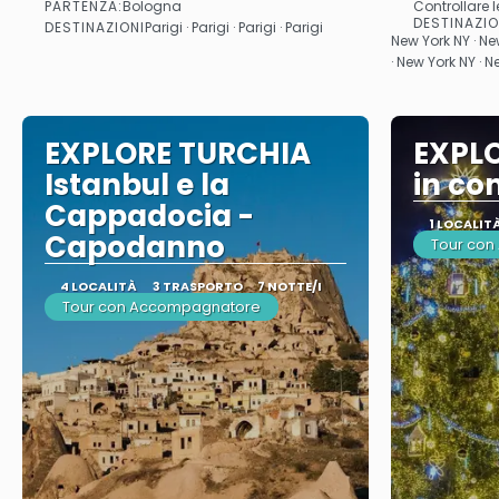
PARTENZA:
Bologna
Controllare l
Vedere
DESTINAZIO
DESTINAZIONI
Parigi · Parigi · Parigi · Parigi
New York NY · Ne
· New York NY · 
EXPLORE TURCHIA
EXPLO
Istanbul e la
in c
Cappadocia -
1 LOCALIT
Capodanno
Tour con
4 LOCALITÀ
3 TRASPORTO
7 NOTTE/I
Tour con Accompagnatore