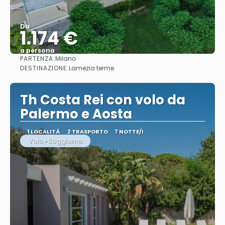
Da
1.174 €
a persona
PARTENZA:
Milano
Vedere
DESTINAZIONE:
Lamezia terme
Th Costa Rei con volo da
Palermo e Aosta
1 LOCALITÀ
2 TRASPORTO
7 NOTTE/I
Volo+Soggiorno