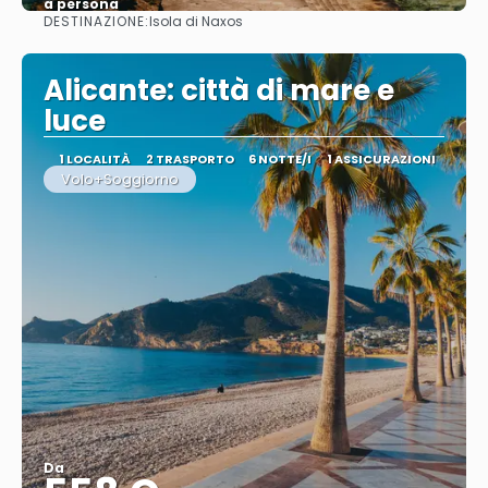
a persona
DESTINAZIONE:
Isola di Naxos
Vedere
Alicante: città di mare e
luce
1 LOCALITÀ
2 TRASPORTO
6 NOTTE/I
1 ASSICURAZIONI
Volo+Soggiorno
Da