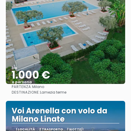
Da
1.000 €
a persona
PARTENZA:
Milano
Vedere
DESTINAZIONE:
Lamezia terme
Voi Arenella con volo da
Milano Linate
1 LOCALITÀ
2 TRASPORTO
7 NOTTE/I