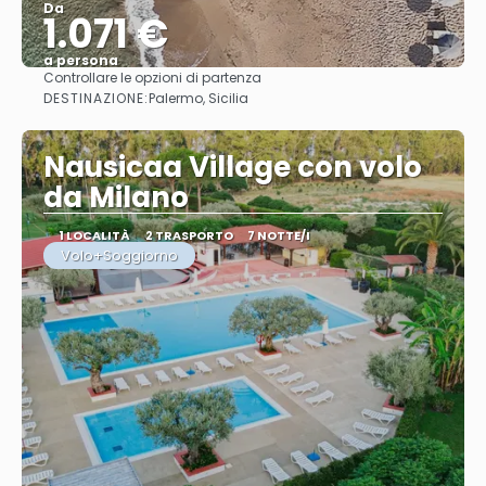
Da
1.071 €
a persona
Controllare le opzioni di partenza
Vedere
DESTINAZIONE:
Palermo, Sicilia
Nausicaa Village con volo
da Milano
1 LOCALITÀ
2 TRASPORTO
7 NOTTE/I
Volo+Soggiorno