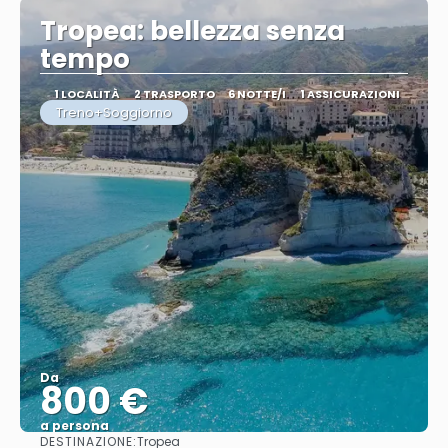
Tropea: bellezza senza
tempo
1 LOCALITÀ
2 TRASPORTO
6 NOTTE/I
1 ASSICURAZIONI
Treno+Soggiorno
Da
800 €
a persona
DESTINAZIONE:
Tropea