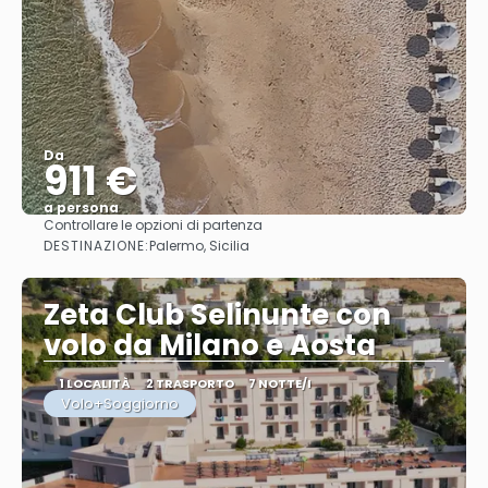
Da
911 €
a persona
Controllare le opzioni di partenza
Vedere
DESTINAZIONE:
Palermo, Sicilia
Zeta Club Selinunte con
volo da Milano e Aosta
1 LOCALITÀ
2 TRASPORTO
7 NOTTE/I
Volo+Soggiorno