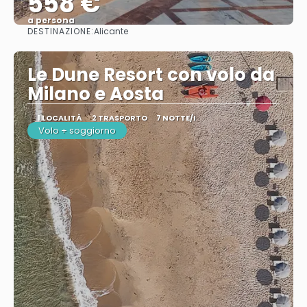
558 €
a persona
DESTINAZIONE:
Alicante
Vedere
Le Dune Resort con volo da
Milano e Aosta
1 LOCALITÀ
2 TRASPORTO
7 NOTTE/I
Volo + soggiorno