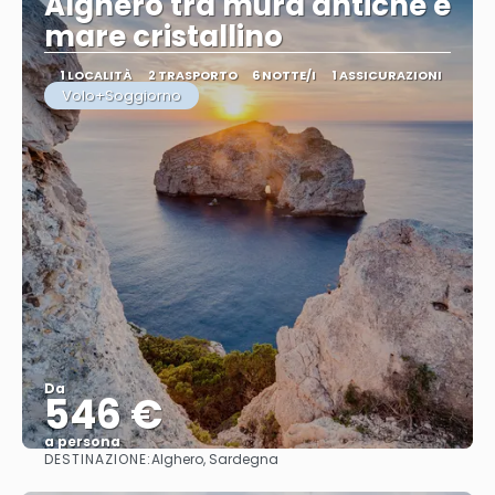
Alghero tra mura antiche e
mare cristallino
1 LOCALITÀ
2 TRASPORTO
6 NOTTE/I
1 ASSICURAZIONI
Volo+Soggiorno
Da
546 €
a persona
DESTINAZIONE:
Alghero, Sardegna
Vedere