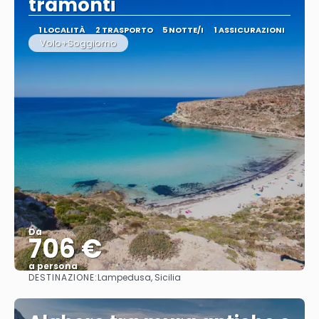
tramonti
1 LOCALITÀ
2 TRASPORTO
5 NOTTE/I
1 ASSICURAZIONI
Volo+Soggiorno
Da
706 €
a persona
DESTINAZIONE:
Lampedusa, Sicilia
Vedere