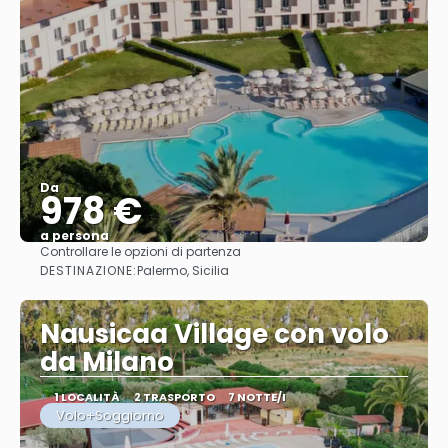
Da
978 €
a persona
Controllare le opzioni di partenza
Vedere
DESTINAZIONE:
Palermo, Sicilia
Nausicaa Village con volo
da Milano
1 LOCALITÀ
2 TRASPORTO
7 NOTTE/I
Volo+Soggiorno