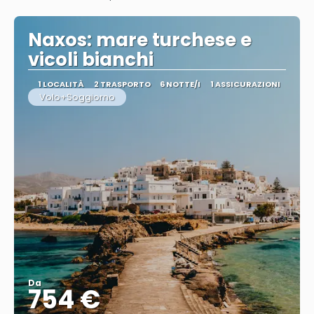
Vedere
Naxos: mare turchese e
vicoli bianchi
1 LOCALITÀ
2 TRASPORTO
6 NOTTE/I
1 ASSICURAZIONI
Volo+Soggiorno
Da
754 €