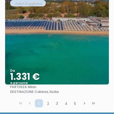
Volo+Soggiorno
Da
1.331 €
a persona
PARTENZA:
Milan
Vedere
DESTINAZIONE:
Catania, Sicilia
1
2
3
4
5