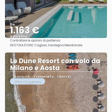
Da
1.163 €
a persona
Controllare le opzioni di partenza
Vedere
DESTINAZIONE:
Cagliari, Sardegna Meridionale
Le Dune Resort con volo da
Milano e Aosta
1 LOCALITÀ
2 TRASPORTO
7 NOTTE/I
Volo+Soggiorno