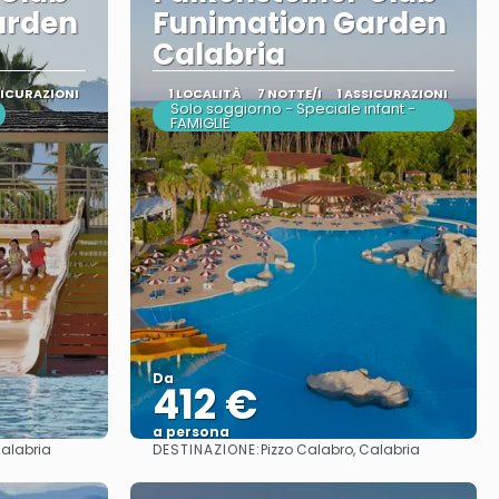
arden
Funimation Garden
Calabria
SICURAZIONI
1 LOCALITÀ
7 NOTTE/I
1 ASSICURAZIONI
Solo soggiorno - Speciale infant -
FAMIGLIE
Da
412 €
a persona
DESTINAZIONE:
Calabria
Pizzo Calabro, Calabria
Vedere