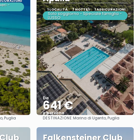
SICURAZIONI
beri -
1 LOCALITÀ
7 NOTTE/I
1 ASSICURAZIONI
Solo soggiorno - Speciale famiglia -
LUSSO
Da
641 €
a persona
DESTINAZIONE:
o, Puglia
Marina di Ugento, Puglia
Vedere
 Club
Falkensteiner Club