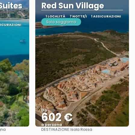
Suites
Red Sun Village
1 LOCALITÀ
7 NOTTE/I
1 ASSICURAZIONI
Solo soggiorno
SICURAZIONI
Da
602 €
a persona
DESTINAZIONE:
gna
Isola Rossa
Vedere