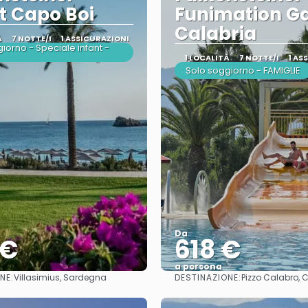
t Capo Boi
Funimation G
Calabria
À
7 NOTTE/I
1 ASSICURAZIONI
iorno - Speciale infant -
1 LOCALITÀ
7 NOTTE/I
1 AS
Solo soggiorno - FAMIGLIE
Da
 €
618 €
a persona
NE:
DESTINAZIONE:
Villasimius, Sardegna
Pizzo Calabro, 
Vedere
Vedere