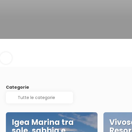
Categorie
Igea Marina tra
Vivos
sole, sabbia e
Resor