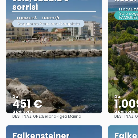
sorrisi
1 LOCALIT
Solo sogg
FAMIGLIE
1 LOCALITÀ
7 NOTTE/I
Soggiorno Pensione Completa
Da
Da
451 €
1.00
a persona
a persona
DESTINAZIONE:
DESTINAZIO
Bellaria-Igea Marina
Vedere
Falkensteiner
Falke