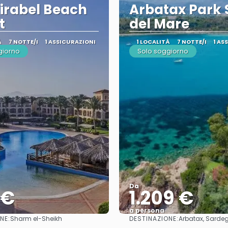
irabel Beach
Arbatax Park 
t
del Mare
À
7 NOTTE/I
1 ASSICURAZIONI
1 LOCALITÀ
7 NOTTE/I
1 AS
giorno
Solo soggiorno
Da
 €
1.209 €
a persona
NE:
DESTINAZIONE:
Sharm el-Sheikh
Arbatax, Sarde
Vedere
Vedere