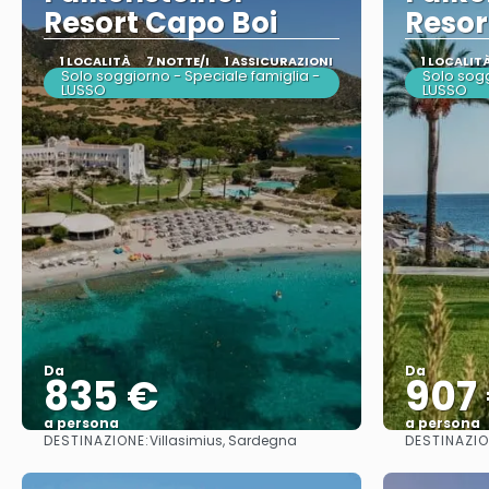
Resort Capo Boi
Resor
1 LOCALITÀ
7 NOTTE/I
1 ASSICURAZIONI
1 LOCALIT
Solo soggiorno - Speciale famiglia -
Solo sogg
LUSSO
LUSSO
Da
Da
835 €
907
a persona
a persona
DESTINAZIONE:
DESTINAZIO
Villasimius, Sardegna
Vedere