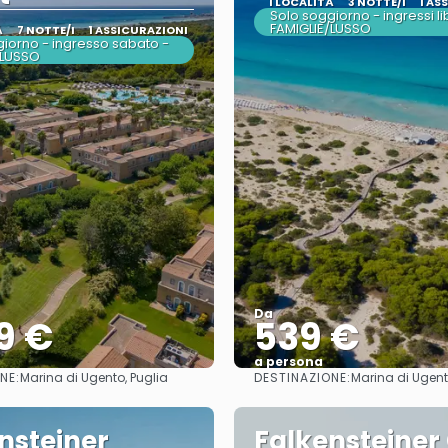
1 LOCALITÀ
3 NOTTE/I
1 AS
Solo soggiorno - ingressi li
FAMIGLIE/LUSSO
À
7 NOTTE/I
1 ASSICURAZIONI
iorno - ingresso sabato -
/LUSSO
Da
9 €
539 €
a persona
NE:
DESTINAZIONE:
Marina di Ugento, Puglia
Marina di Ugent
Vedere
Vedere
nsteiner
Falkensteiner