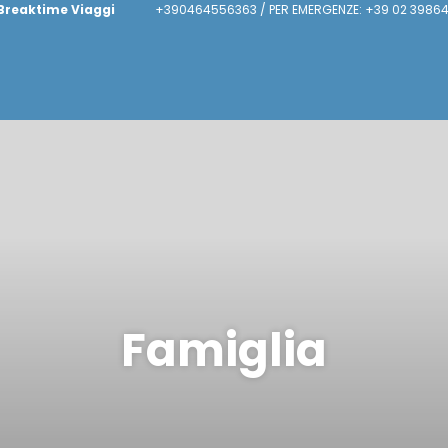
Breaktime Viaggi
+390464556363 / PER EMERGENZE: +39 02 39864
Famiglia