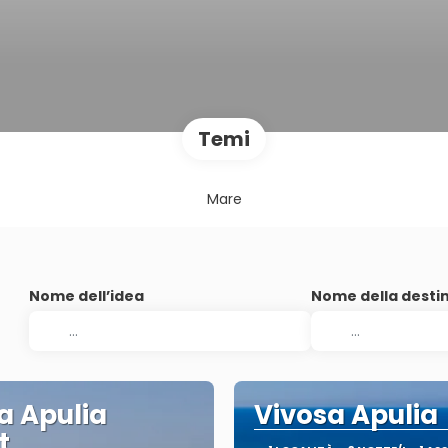
Temi
Mare
Nome dell’idea
Nome della desti
a Apulia
Vivosa Apulia
t