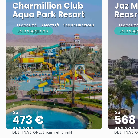
Charmillion Club
Jaz M
Aqua Park Resort
Reosr
1 LOCALITÀ
7 NOTTE/I
1 ASSICURAZIONI
1 LOCALIT
Solo soggiorno
Solo sog
Da
Da
473 €
568
a persona
a persona
DESTINAZIONE:
DESTINAZIO
Sharm el-Sheikh
Vedere