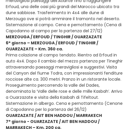
meravigliosi paesaggi dell’Atlante fino a raggiungere
Erfoud, una delle oasi più grandi del Marocco ubicato tra
dune sabbiose. Trasferimento in 4x4 alle dune di
Merzouga ove si potrà ammirare il tramonto nel deserto.
Sistemazione al campo. Cena e pernottamento (Cena di
Capodanno al campo per la partenza del 27/12)
MERZOUGA / ERFOUD / TINGHIR / OUARZAZATE
6° giorno – MERZOUGA / ERFOUD / TINGHIR /
OUARZAZATE – Km. 360 ca.
Prima colazione al campo tendato. Rientro ad Erfoud in
auto 4x4. Dopo il cambio del mezzo partenza per Tineghir
attraversando paesaggi meravigliosi e suggestivi. Visita
del Canyon del fiume Todra, con impressionanti fenditure
rocciose alte ca. 300 metri. Pranzo in un ristorante locale.
Proseguimento percorrendo la valle del Dades,
denominata la ‘Valle delle rose e delle mille Kasbah’. Arrivo
a Ouarzazate e visita della Kasbah di Tifeltout.
Sistemazione in albergo. Cena e pernottamento (Cenone
di Capodanno per la partenza del 26/12)
OUARZAZATE / AIT BEN HADDOU / MARRAKECH
7° giorno - OUARZAZATE / AIT BEN HADDOU /
MARRAKECH – Km. 200 ca.