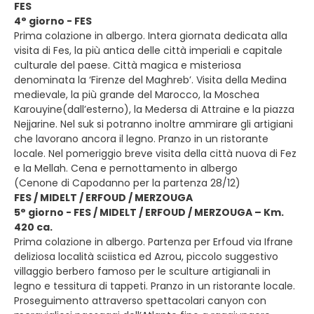
FES
4° giorno - FES
Prima colazione in albergo. Intera giornata dedicata alla
visita di Fes, la più antica delle città imperiali e capitale
culturale del paese. Città magica e misteriosa
denominata la ‘Firenze del Maghreb’. Visita della Medina
medievale, la più grande del Marocco, la Moschea
Karouyine(dall’esterno), la Medersa di Attraine e la piazza
Nejjarine. Nel suk si potranno inoltre ammirare gli artigiani
che lavorano ancora il legno. Pranzo in un ristorante
locale. Nel pomeriggio breve visita della città nuova di Fez
e la Mellah. Cena e pernottamento in albergo
(Cenone di Capodanno per la partenza 28/12)
FES / MIDELT / ERFOUD / MERZOUGA
5° giorno - FES / MIDELT / ERFOUD / MERZOUGA – Km.
420 ca.
Prima colazione in albergo. Partenza per Erfoud via Ifrane
deliziosa località sciistica ed Azrou, piccolo suggestivo
villaggio berbero famoso per le sculture artigianali in
legno e tessitura di tappeti. Pranzo in un ristorante locale.
Proseguimento attraverso spettacolari canyon con