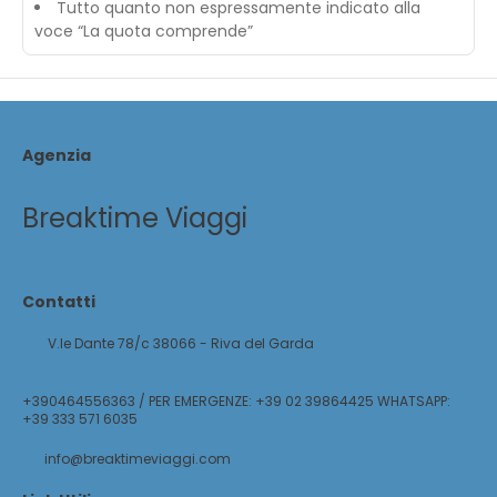
Tutto quanto non espressamente indicato alla
voce “La quota comprende”
Agenzia
Breaktime Viaggi
Contatti
V.le Dante 78/c 38066 - Riva del Garda
+390464556363 / PER EMERGENZE: +39 02 39864425 WHATSAPP:
+39 333 571 6035
info@breaktimeviaggi.com